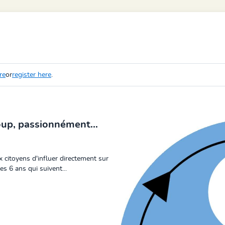
re
or
register here
.
coup, passionnément…
citoyens d'influer directement sur
s 6 ans qui suivent...