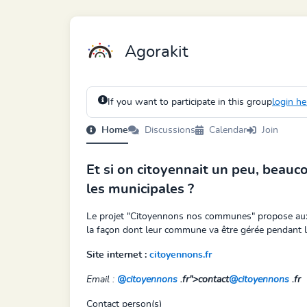
Agorakit
If you want to participate in this group
login he
Home
Discussions
Calendar
Join
Et si on citoyennait un peu, beau
les municipales ?
Le projet "Citoyennons nos communes" propose aux 
la façon dont leur commune va être gérée pendant le
Site internet :
citoyennons.fr
Email :
@citoyennons
.fr">contact
@citoyennons
.fr
Contact person(s)