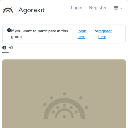
Login
Register
Agorakit
If you want to participate in this
login
or
register
.
group
here
here