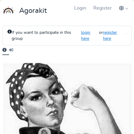
Login
Register
Agorakit
If you want to participate in this
login
or
register
.
group
here
here