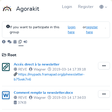
Login
Register
Agorakit
If you want to participate in this
login
or
register
.
group
here
here
Root
Accés direct à la newsletter
REVE
Wagner
2019-03-14 17:39:18
https://mypads.framapad.org/p/newsletter-
b75vek7n6
Comment remplir la newsletter.docx
REVE
Wagner
2019-03-14 17:34:03
37KB