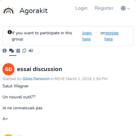
Login
Register
Agorakit
If you want to participate in this
login
or
register
.
group
here
here
essai discussion
Started by
Gilles Denoncin
in REVE March 1, 2019 1:30 PM
Salut Wagner
Un nouvel outil??
Je ne connaissais pas
A+