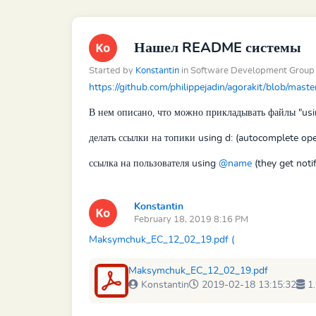
Нашел README системы
Started by
Konstantin
in Software Development Group
https://github.com/philippejadin/agorakit/blob/mast
В нем описано, что можно прикладывать файлы "
usi
делать ссылки на топики
using d: (autocomplete op
ссылка на пользователя
using
@name
(they get notif
Konstantin
February 18, 2019 8:16 PM
Maksymchuk_EC_12_02_19.pdf (
Maksymchuk_EC_12_02_19.pdf
Konstantin
2019-02-18 13:15:32
1