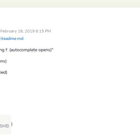
 February 18, 2019 8:15 PM
er/readme.md
ng f: (autocomplete opens)
"
ens)
ied)
)
.5MB