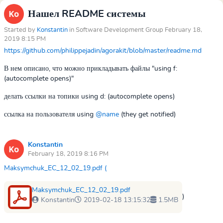
Нашел README системы
Started by
Konstantin
in Software Development Group February 18,
2019 8:15 PM
https://github.com/philippejadin/agorakit/blob/master/readme.md
В нем описано, что можно прикладывать файлы "
using f:
(autocomplete opens)
"
делать ссылки на топики
using d: (autocomplete opens)
ссылка на пользователя
using
@name
(they get notified)
Konstantin
February 18, 2019 8:16 PM
Maksymchuk_EC_12_02_19.pdf (
Maksymchuk_EC_12_02_19.pdf
)
Konstantin
2019-02-18 13:15:32
1.5MB