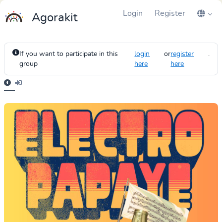
Login
Register
Agorakit
If you want to participate in this
login
or
register
.
group
here
here