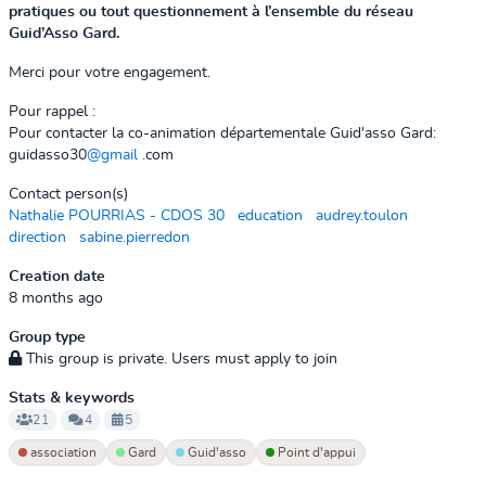
pratiques ou tout questionnement à l’ensemble du réseau
Guid’Asso Gard.
Merci pour votre engagement.
Pour rappel :
Pour contacter la co-animation départementale Guid'asso Gard:
guidasso30
@gmail
.com
Contact person(s)
Nathalie POURRIAS - CDOS 30
education
audrey.toulon
direction
sabine.pierredon
Creation date
8 months ago
Group type
This group is private. Users must apply to join
Stats & keywords
21
4
5
association
Gard
Guid'asso
Point d'appui