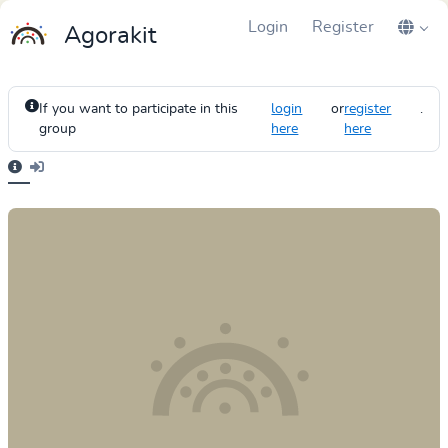
Login
Register
Agorakit
If you want to participate in this
login
or
register
.
group
here
here