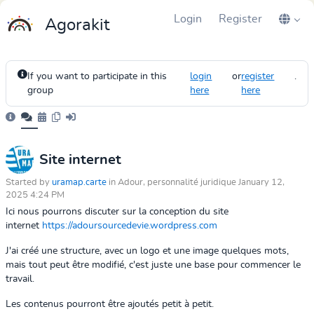
Login
Register
Agorakit
If you want to participate in this
login
or
register
.
group
here
here
Site internet
Started by
uramap.carte
in Adour, personnalité juridique January 12,
2025 4:24 PM
Ici nous pourrons discuter sur la conception du site
internet
https://adoursourcedevie.wordpress.com
J'ai créé une structure, avec un logo et une image quelques mots,
mais tout peut être modifié, c'est juste une base pour commencer le
travail.
Les contenus pourront être ajoutés petit à petit.