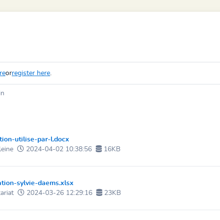
re
or
register here
.
in
on-utilise-par-l.docx
eine
2024-04-02 10:38:56
16KB
tion-sylvie-daems.xlsx
ariat
2024-03-26 12:29:16
23KB