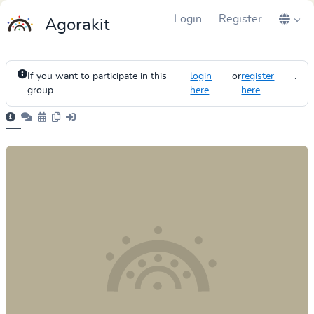
Login
Register
Agorakit
If you want to participate in this
login
or
register
.
group
here
here