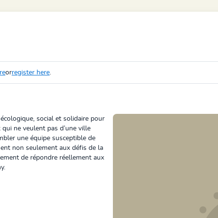
re
or
register here
.
cologique, social et solidaire pour
qui ne veulent pas d’une ville
embler une équipe susceptible de
ment non seulement aux défis de la
alement de répondre réellement aux
y.