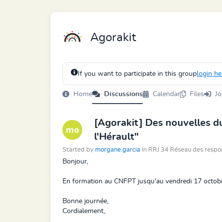
Agorakit
If you want to participate in this group
login he
Home
Discussions
Calendar
Files
Jo
[Agorakit] Des nouvelles d
l'Hérault"
Started by
morgane.garcia
in RRJ 34 Réseau des respo
Bonjour,
En formation au CNFPT jusqu'au vendredi 17 octobre 
Bonne journée,
Cordialement,