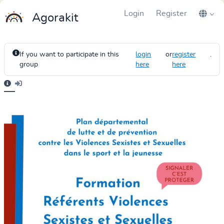
Login
Register
Agorakit
If you want to participate in this
login
or
register
.
group
here
here