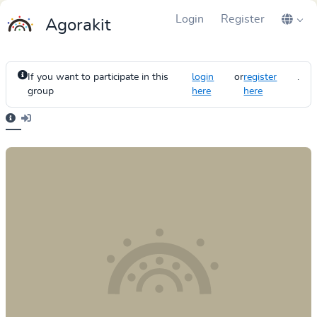
Login
Register
Agorakit
If you want to participate in this
login
or
register
.
group
here
here