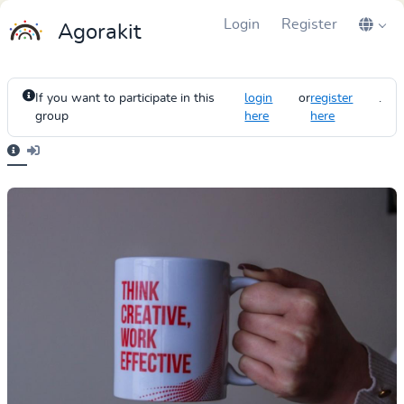
Login
Register
Agorakit
If you want to participate in this
login
or
register
.
group
here
here