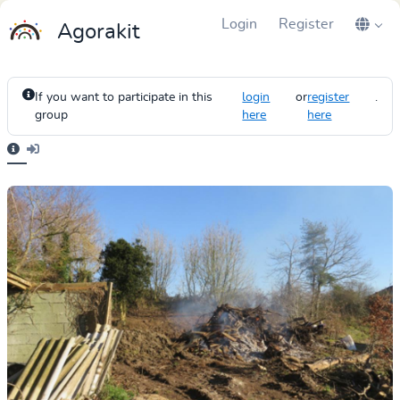
Login
Register
Agorakit
If you want to participate in this
login
or
register
.
group
here
here