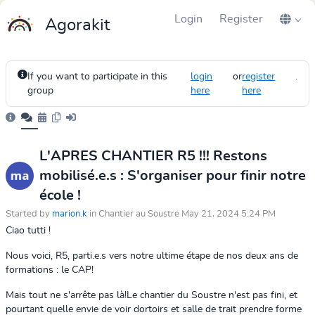
Login
Register
Agorakit
If you want to participate in this
login
or
register
.
group
here
here
L'APRES CHANTIER R5 !!! Restons
mobilisé.e.s : S'organiser pour finir notre
école !
Started by
marion.k
in Chantier au Soustre May 21, 2024 5:24 PM
Ciao tutti !
Nous voici, R5, parti.e.s vers notre ultime étape de nos deux ans de
formations : le CAP!
Mais tout ne s'arrête pas là!Le chantier du Soustre n'est pas fini, et
pourtant quelle envie de voir dortoirs et salle de trait prendre forme