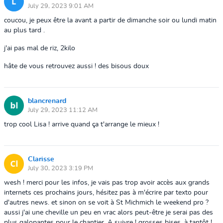
July 29, 2023 9:01 AM
coucou, je peux être la avant a partir de dimanche soir ou lundi matin
au plus tard .
j'ai pas mal de riz, 2kilo
hâte de vous retrouvez aussi ! des bisous doux
blancrenard
July 29, 2023 11:12 AM
trop cool Lisa ! arrive quand ça t'arrange le mieux !
Clarisse
July 30, 2023 3:19 PM
wesh ! merci pour les infos, je vais pas trop avoir accès aux grands
internets ces prochains jours, hésitez pas à m'écrire par texto pour
d'autres news. et sinon on se voit à St Michmich le weekend pro ?
aussi j'ai une cheville un peu en vrac alors peut-être je serai pas des
plus galopantes pour le chantier. A suivre ! grosses bises, à tantôt !