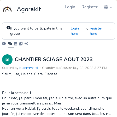
Login
Register
Agorakit
If you want to participate in this
login
or
register
.
group
here
here
CHANTIER SCIAGE AOUT 2023
Started by
blancrenard
in Chantier au Soustre July 28, 2023 3:27 PM
Salut, Lisa, Helene, Clara, Clarisse.
Pour la semaine 1 :
Pour info, j'ai perdu mon tel, j'en ai un autre, avec un autre num que
je ne vous transmettrais pas ici. Mais!
Pour arriver à Rabiat, j'y serais tous le weekend, sauf dimanche
journée, j'ai canoé avec des potes. La maison sera dans tous les cas