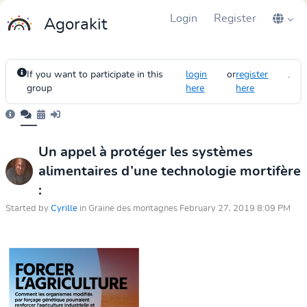
Login
Register
Agorakit
If you want to participate in this
login
or
register
.
group
here
here
Un appel à protéger les systèmes
alimentaires d’une technologie mortifère
:
Started by
Cyrille
in Graine des montagnes February 27, 2019 8:09 PM