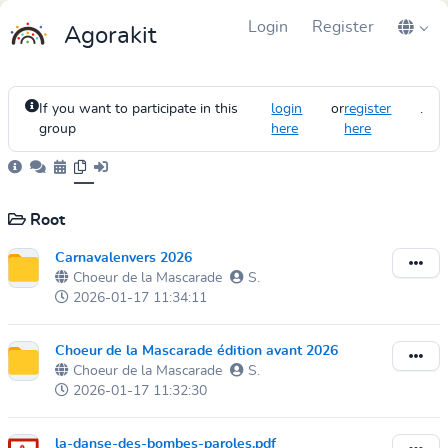
Login
Register
Agorakit
If you want to participate in this
login
or
register
.
group
here
here
Root
Carnavalenvers 2026
Choeur de la Mascarade
S.
2026-01-17 11:34:11
Choeur de la Mascarade édition avant 2026
Choeur de la Mascarade
S.
2026-01-17 11:32:30
la-danse-des-bombes-paroles.pdf