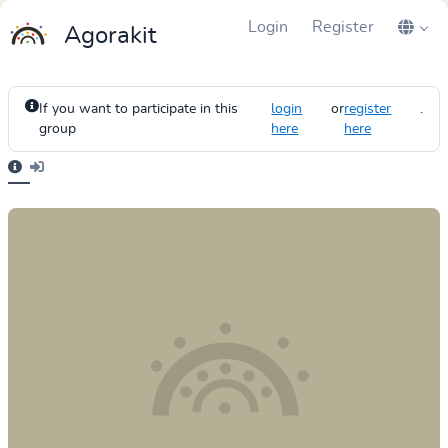
Login
Register
Agorakit
If you want to participate in this
login
or
register
.
group
here
here