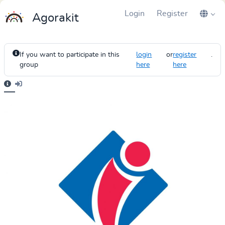
Login
Register
Agorakit
If you want to participate in this
login
or
register
.
group
here
here