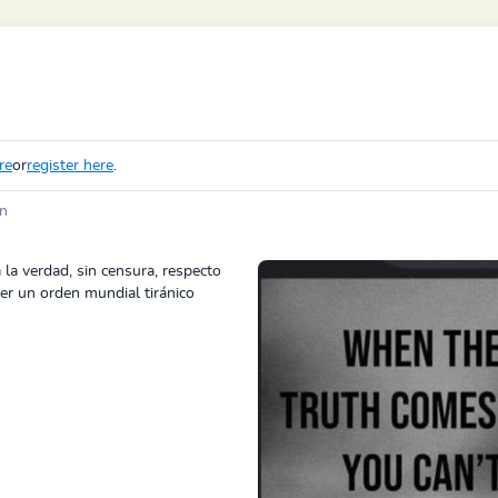
re
or
register here
.
in
la verdad, sin censura, respecto
ner un orden mundial tiránico