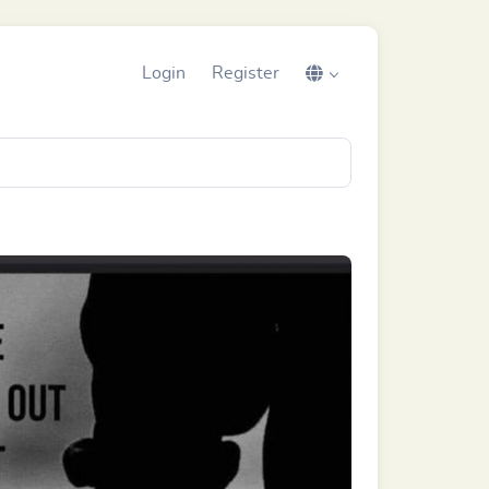
Login
Register