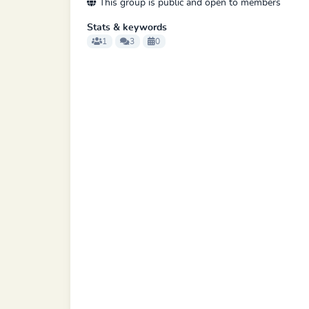
This group is public and open to members
Stats & keywords
1
3
0