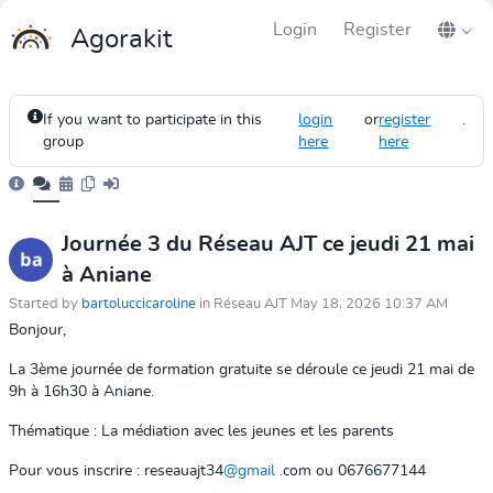
Login
Register
Agorakit
If you want to participate in this
login
or
register
.
group
here
here
Journée 3 du Réseau AJT ce jeudi 21 mai
à Aniane
Started by
bartoluccicaroline
in Réseau AJT May 18, 2026 10:37 AM
Bonjour,
La 3ème journée de formation gratuite se déroule ce jeudi 21 mai de
9h à 16h30 à Aniane.
Thématique : La médiation avec les jeunes et les parents
Pour vous inscrire : reseauajt34
@gmail
.com ou 0676677144