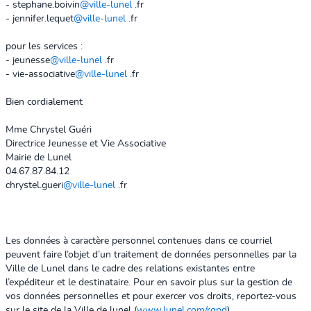
- stephane.boivin
@ville-lunel
.fr
- jennifer.lequet
@ville-lunel
.fr
pour les services :
- jeunesse
@ville-lunel
.fr
- vie-associative
@ville-lunel
.fr
Bien cordialement
Mme Chrystel Guéri
Directrice Jeunesse et Vie Associative
Mairie de Lunel
04.67.87.84.12
chrystel.gueri
@ville-lunel
.fr
Les données à caractère personnel contenues dans ce courriel
peuvent faire l’objet d’un traitement de données personnelles par la
Ville de Lunel dans le cadre des relations existantes entre
l’expéditeur et le destinataire. Pour en savoir plus sur la gestion de
vos données personnelles et pour exercer vos droits, reportez-vous
sur le site de la Ville de lunel (
www.lunel.com/rgpd
)