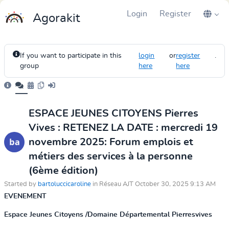
Login
Register
Agorakit
If you want to participate in this
login
or
register
.
group
here
here
ESPACE JEUNES CITOYENS Pierres
Vives : RETENEZ LA DATE : mercredi 19
novembre 2025: Forum emplois et
métiers des services à la personne
(6ème édition)
Started by
bartoluccicaroline
in Réseau AJT October 30, 2025 9:13 AM
EVENEMENT
Espace Jeunes Citoyens /Domaine Départemental Pierresvives