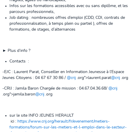
fragiles, âgées ou handicapées,
Infos sur les formations accessibles avec ou sans diplôme, et les
parcours professionnels,
Job dating : nombreuses offres d’emploi (CDD, CDI, contrats de
professionnalisation, à temps plein ou partiel ), offres de
formations, de stages, d’alternances
►
Plus d’info ?
Contacts :
-EJC : Laurent Parat, Conseiller en Information Jeunesse
à l’Espace
Jeunes Citoyens
:
04 67 67 30 86 /
@crij
.org">
laurent.parat
@crij
.org
-CRIJ : Jamila Baron Chargée de mission : 04.67.04.36.68/
@crij
.org">
jamila.baron
@crij
.org
sur le site INFO JEUNES HERAULT
ici :
https://www.crij.org/herault/fr/evenement/metiers-
formations/forum-sur-les-metiers-et-l-emploi-dans-le-secteur-