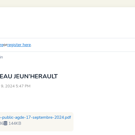
re
or
register here
.
in
EAU JEUN’HERAULT
 9, 2024 5:47 PM
ace-public-agde-17-septembre-2024.pdf
36
144KB