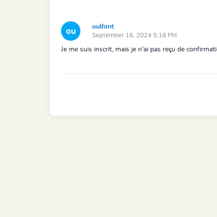
oulhint
September 16, 2024 5:18 PM
Je me suis inscrit, mais je n'ai pas reçu de confirmati