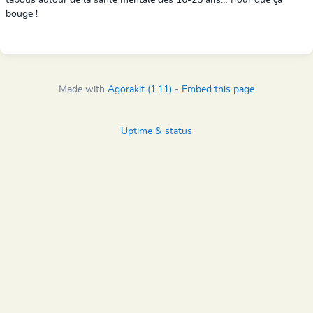
tabous
autour de la santé mentale des
16-25 ans
… Pour que ça
bouge !
Made with
Agorakit (1.11)
-
Embed this page
Uptime & status