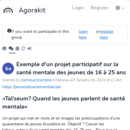
Login
Register
Agorakit
If you want to participate in this
login
or
register
.
group
here
here
Exemple d'un projet participatif sur la
santé mentale des jeunes de 16 à 25 ans
Started by
bartoluccicaroline
in Réseau AJT January 26, 2024 8:12 AM
https://jeunesetsantementale.be/
«Tal’seum? Quand les
jeunes
parlent de
santé
mentale
»
Un projet qui met en mots et en images les préoccupations d’une
quarantaine de jeunes bruxellois.es. Objectif ?
Casser les