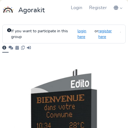
Login
Register
Agorakit
If you want to participate in this
login
or
register
.
group
here
here