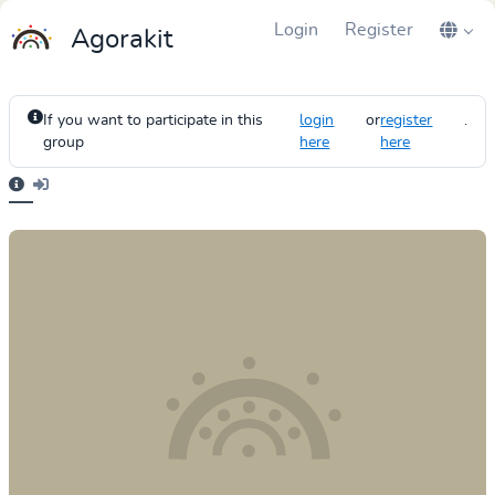
Login
Register
Agorakit
If you want to participate in this
login
or
register
.
group
here
here