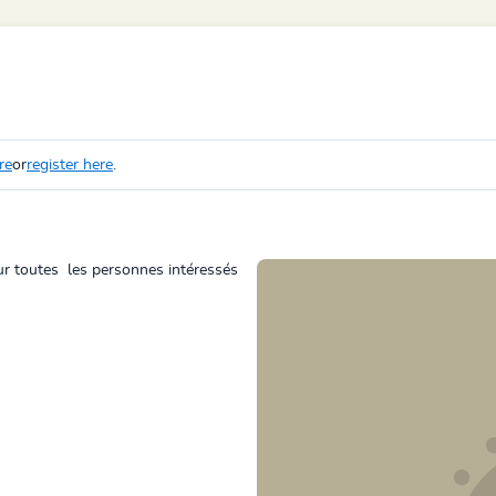
re
or
register here
.
ur toutes les personnes intéressés