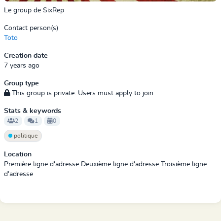
Le group de SixRep
Contact person(s)
Toto
Creation date
7 years ago
Group type
This group is private. Users must apply to join
Stats & keywords
2
1
0
politique
Location
Première ligne d'adresse Deuxième ligne d'adresse Troisième ligne
d'adresse