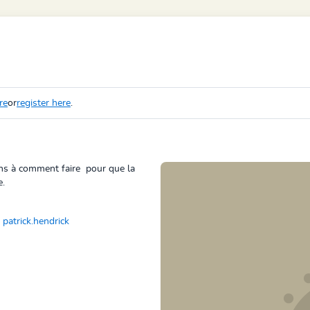
re
or
register here
.
ns à comment faire pour que la
e.
patrick.hendrick