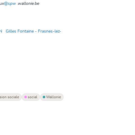
eux
@spw
.wallonie.be
LN
Gilles Fontaine - Frasnes-lez-
sion sociale
social
Wallonie