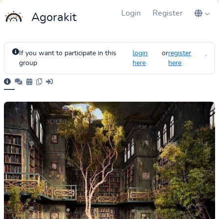
Login
Register
Agorakit
If you want to participate in this
login
or
register
.
group
here
here