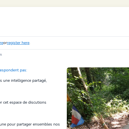
re
or
register here
.
in
respondent pas:
ns une intelligence partagé,
r cet espace de discutions
une pour partager ensembles nos