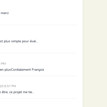
 merci
t plus simple pour éval...
8 PM
 en plusCordialement François
020 6:57 PM
tre, ce projet me tie...