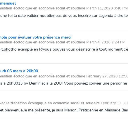
e mensuel
ansition écologique en economie social et solidaire
March 11, 2020 3:40 PM
 foi la date valider noublier pas de vous inscrire sur l'agenda à droite
imple pour évaluer votre présence merci
ansition écologique en economie social et solidaire
March 4, 2020 2:24 PM
droit,photho exemple en PJvous pouvez vous désinscrire à tout moment c’es
eudi 05 mars à 20h00
ansition écologique en economie social et solidaire
February 27, 2020 12:5
mars à 20h0013 bv Deminiac à la ZUUTVous pouviez convier une personne
vec la transition écologique en economie social et solidaire
February 13, 2
et bienvenue,Je me présente, je suis Marion, Praticienne en Massage Bien ê