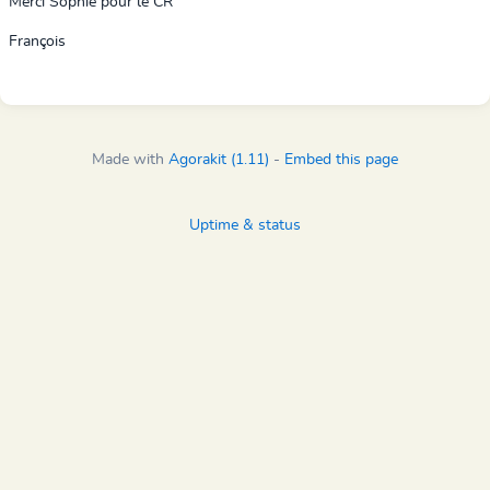
Merci Sophie pour le CR
François
Made with
Agorakit (1.11)
-
Embed this page
Uptime & status