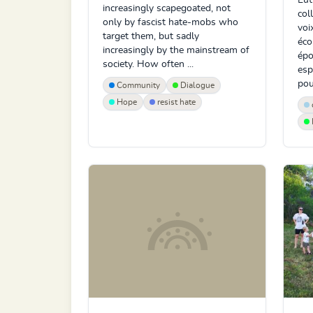
Lut
increasingly scapegoated, not
col
only by fascist hate-mobs who
voi
target them, but sadly
éco
increasingly by the mainstream of
épo
society. How often ...
esp
pou.
Community
Dialogue
Hope
resist hate