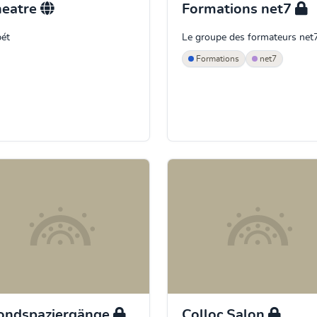
heatre
Formations net7
ét
Le groupe des formateurs net7
Formations
net7
ondspaziergänge
Colloc Salon