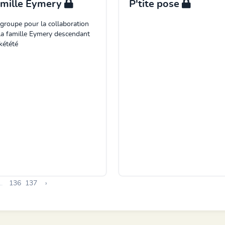
mille Eymery
P'tite pose
groupe pour la collaboration
la famille Eymery descendant
kétété
..
136
137
›