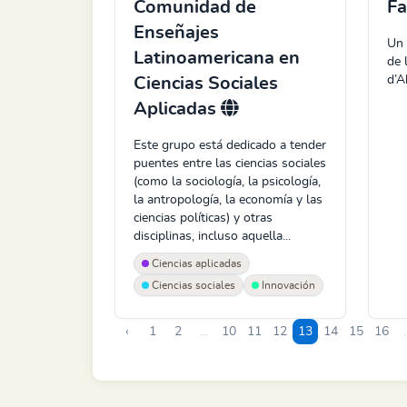
Comunidad de
Fa
Enseñajes
Un 
Latinoamericana en
de 
d’A
Ciencias Sociales
Aplicadas
Este grupo está dedicado a tender
puentes entre las ciencias sociales
(como la sociología, la psicología,
la antropología, la economía y las
ciencias políticas) y otras
disciplinas, incluso aquella...
Ciencias aplicadas
Ciencias sociales
Innovación
‹
1
2
...
10
11
12
13
14
15
16
.