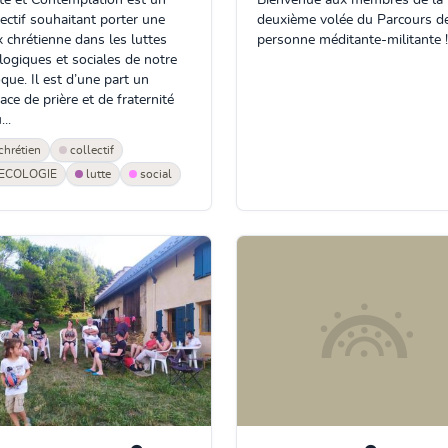
te et Contemplation est un
Bienvenue aux membres de la
lectif souhaitant porter une
deuxième volée du Parcours de
x chrétienne dans les luttes
personne méditante-militante !
logiques et sociales de notre
que. Il est d’une part un
ace de prière et de fraternité
..
chrétien
collectif
ECOLOGIE
lutte
social