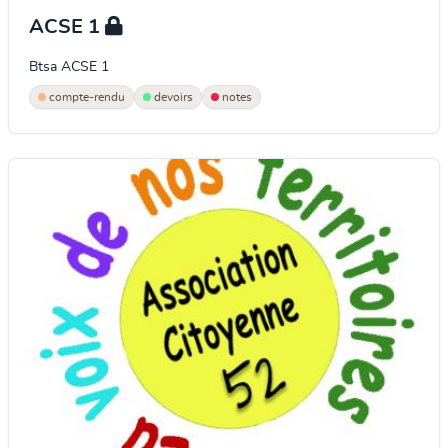
ACSE 1
Btsa ACSE 1
compte-rendu
devoirs
notes