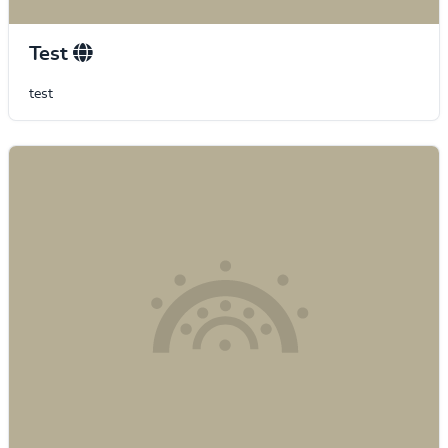
Test
test