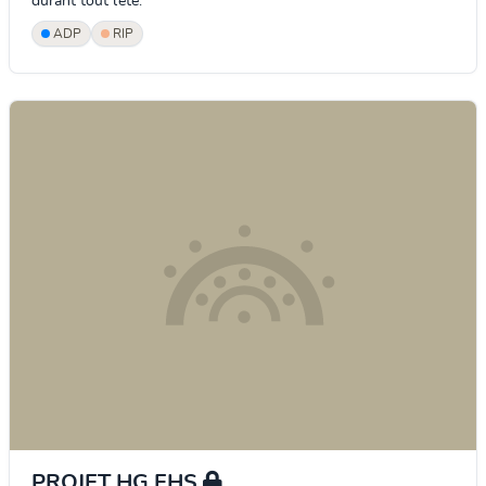
durant tout l’été.
ADP
RIP
PROJET HG EHS