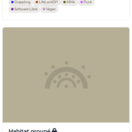
Grappling
LifeLockDIY
MMA
Punk
Software Libre
Vegan
Habitat groupé