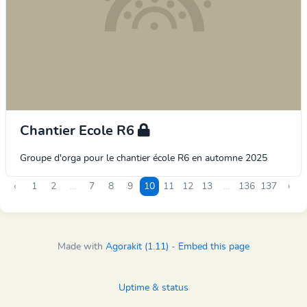
Chantier Ecole R6
Groupe d'orga pour le chantier école R6 en automne 2025
‹
1
2
...
7
8
9
10
11
12
13
...
136
137
›
Made with
Agorakit (1.11)
-
Embed this page
Uptime & status