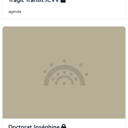
Tragic Transit JCVV
agenda
Doctorat Joséphine