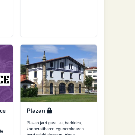
ce
Plazan
Plazan jarri gara, zu, bazkidea,
kooperatibaren egunerokoaren
de
berri eduki dezazun. Hona,