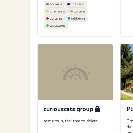
accords
chanson
chansons
guitare
guitares
tablature
tablatures
curiouscats group
Pl
test group, feel free to delete
Gro
du 
un 