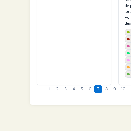
de 
loc
Per
dest
‹
1
2
3
4
5
6
7
8
9
10
.