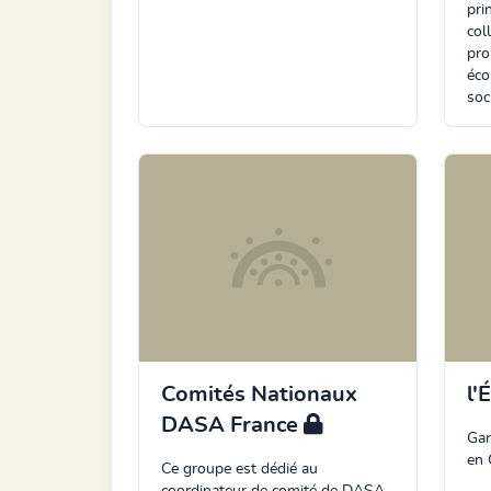
pri
col
pro
éco
soc
Comités Nationaux
l'
DASA France
Gar
en 
Ce groupe est dédié au