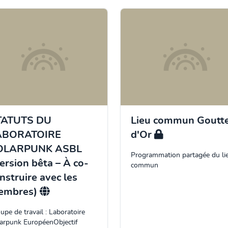
TATUTS DU
Lieu commun Goutt
ABORATOIRE
d'Or
OLARPUNK ASBL
Programmation partagée du li
ersion bêta – À co-
commun
nstruire avec les
embres)
upe de travail : Laboratoire
arpunk EuropéenObjectif