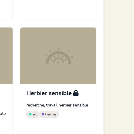
Herbier sensible
recherche, travail herbier sensible
ute
art
herbier