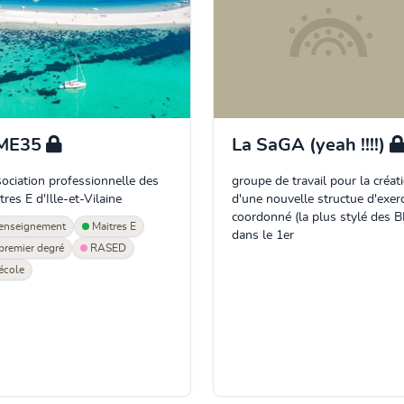
ME35
La SaGA (yeah !!!!)
ociation professionnelle des
groupe de travail pour la créat
tres E d'Ille-et-Vilaine
d'une nouvelle structue d'exerc
coordonné (la plus stylé des 
enseignement
Maitres E
dans le 1er
premier degré
RASED
école