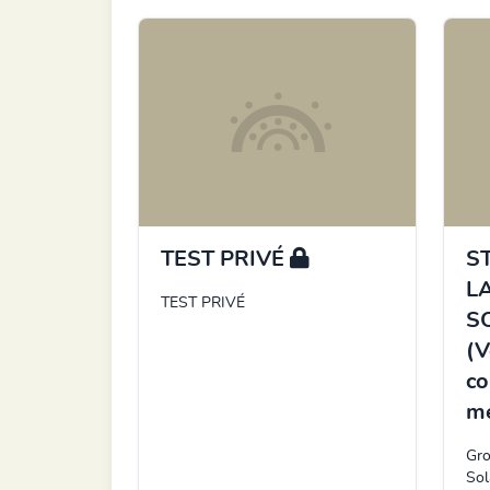
TEST PRIVÉ
S
L
TEST PRIVÉ
S
(V
co
m
Gro
Sol