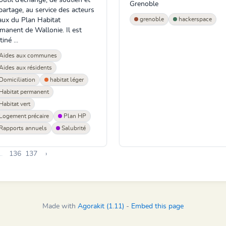
Grenoble
partage, au service des acteurs
grenoble
hackerspace
aux du Plan Habitat
manent de Wallonie. Il est
iné ...
Aides aux communes
Aides aux résidents
Domiciliation
habitat léger
Habitat permanent
Habitat vert
Logement précaire
Plan HP
Rapports annuels
Salubrité
..
136
137
›
Made with
Agorakit (1.11)
-
Embed this page