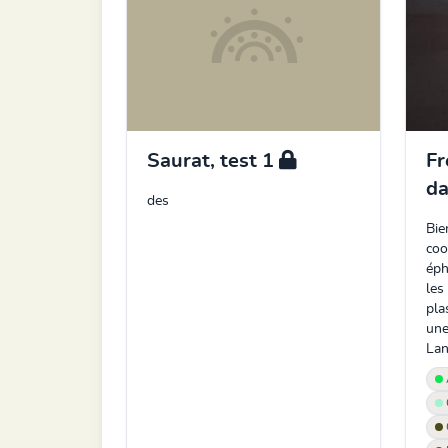
Saurat, test 1
Fr
d
des
Bie
coo
éph
les
pla
une
Lan.