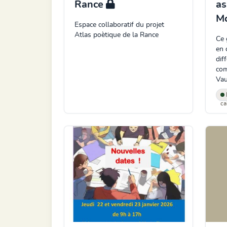
Rance
as
Mo
Espace collaboratif du projet
Atlas poètique de la Rance
Ce 
en 
dif
com
Vau
ca