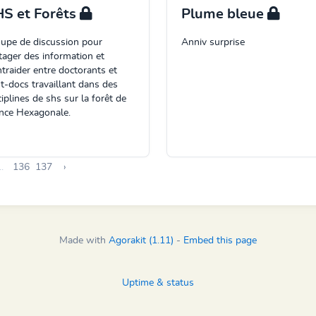
S et Forêts
Plume bleue
upe de discussion pour
Anniv surprise
tager des information et
ntraider entre doctorants et
t-docs travaillant dans des
ciplines de shs sur la forêt de
nce Hexagonale.
..
136
137
›
Made with
Agorakit (1.11)
-
Embed this page
Uptime & status