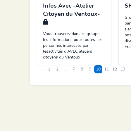
Infos Avec -Atelier
SH
Citoyen du Ventoux-
Gro
par
s'e
Vous trouverez dans ce groupe
pos
les informations pour toutes les
dis
personnes intéressés par
Fra
lesactivités d'AVEC ateliers
citoyens du Ventoux
‹
1
2
...
7
8
9
10
11
12
13
.