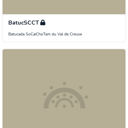
BatucSCCT
Batucada SoCaïChoTam du Val de Creuse