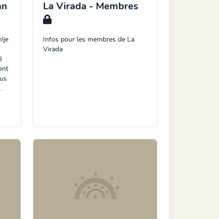
an
La Virada - Membres
!je
Infos pour les membres de La
Virada
é
ent
ous
.