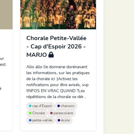
e
Chorale Petite-Vallée
- Cap d'Espoir 2026 -
MARJO
our
’est
Allo allo !Je donnerai dorénavant
les informations, sur les pratiques
de la chorale ici :)Activez les
notifications pour être avisés, svp
à
!INFOS EN VRAC QUAND ?Les
répétitions de la chorale se dér...
cap d'Espoir
chanson
Chorale
parascolaire
petite-vallée
école