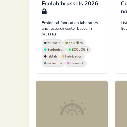
Ecolab brussels 2026
C
no
Ecological fabrication laboratory
Lis
and research center based in
Sou
brussels
brussels
bruxelles
Ecological
ECOLOGIE
fablab
Fabrication
recherche
Research