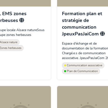
 EMS zones
Formation plan et
erbeuses
stratégie de
communication
upe locale Alsace natureSous
JpeuxPasJaiCom
upe zones herbeuses
Alsace nature
Espace d'échange et de
Zones herbeuses
documentation de la formatio
Chargé.e.s de communication
associative. JpeuxPasJaiCom 
Communication associative
Plan de Communication