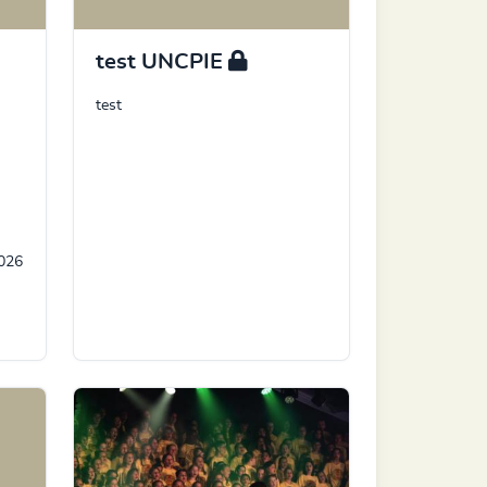
test UNCPIE
test
n
2026