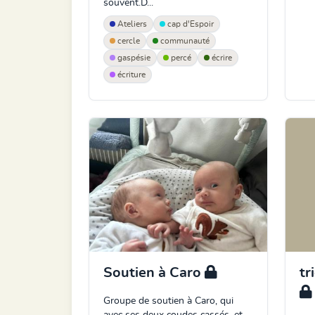
souvent.D...
Ateliers
cap d'Espoir
cercle
communauté
gaspésie
percé
écrire
écriture
Soutien à Caro
tr
Groupe de soutien à Caro, qui
avec ses deux coudes cassés, et