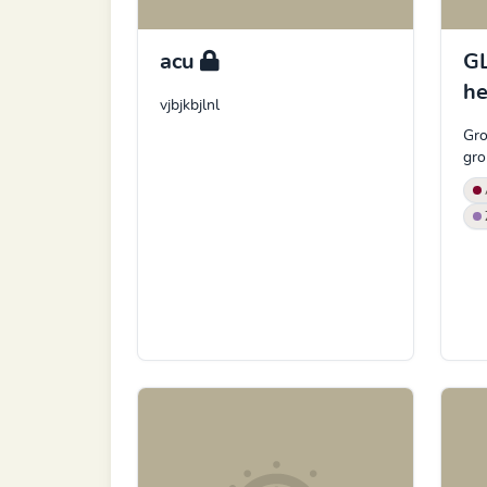
acu
GL
h
vjbjkbjlnl
Gro
gro