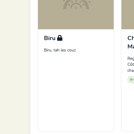
Biru
Ch
M
Biru, tah les couz
Reg
Côt
cha