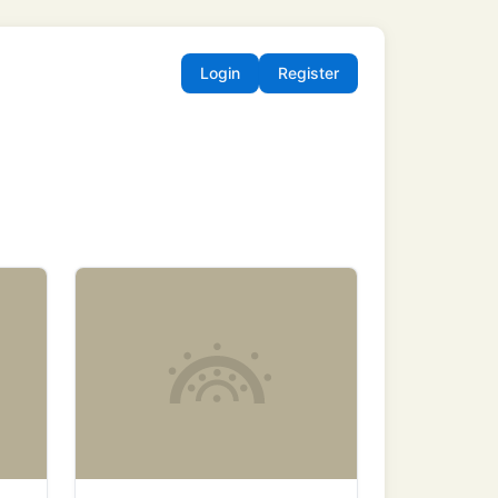
Login
Register