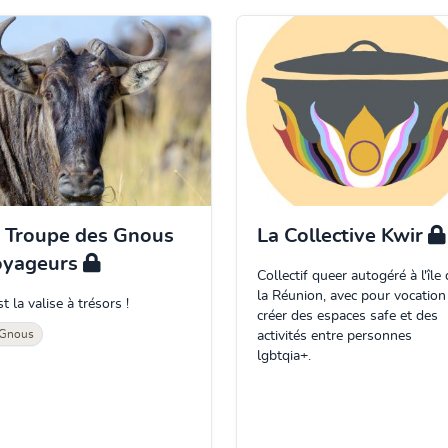
 Troupe des Gnous
La Collective Kwir
oyageurs
Collectif queer autogéré à l'île
la Réunion, avec pour vocation
st la valise à trésors !
créer des espaces safe et des
Gnous
activités entre personnes
lgbtqia+.