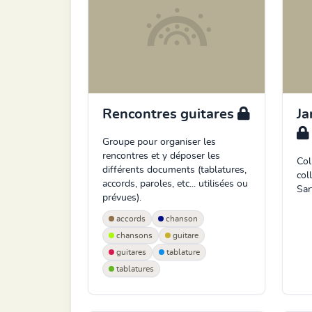
Rencontres guitares
Ja
Groupe pour organiser les
rencontres et y déposer les
Col
différents documents (tablatures,
col
accords, paroles, etc... utilisées ou
Sart
prévues).
accords
chanson
chansons
guitare
guitares
tablature
tablatures