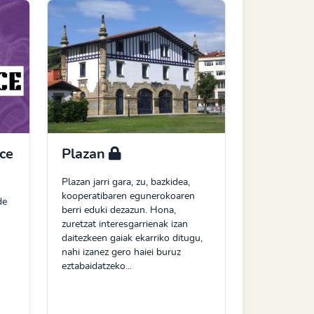
ce
Plazan
Plazan jarri gara, zu, bazkidea,
kooperatibaren egunerokoaren
de
berri eduki dezazun. Hona,
zuretzat interesgarrienak izan
daitezkeen gaiak ekarriko ditugu,
nahi izanez gero haiei buruz
eztabaidatzeko...