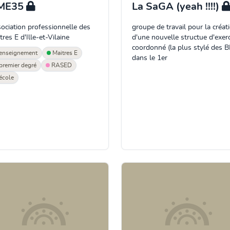
ME35
La SaGA (yeah !!!!)
ociation professionnelle des
groupe de travail pour la créat
tres E d'Ille-et-Vilaine
d'une nouvelle structue d'exerc
coordonné (la plus stylé des 
enseignement
Maitres E
dans le 1er
premier degré
RASED
école