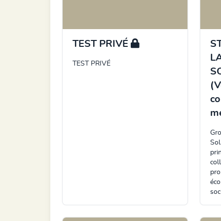
TEST PRIVÉ
S
L
TEST PRIVÉ
S
(V
co
m
Gro
Sol
pri
col
pro
éco
soc