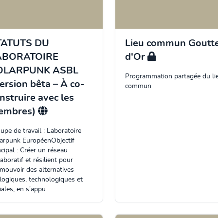
TATUTS DU
Lieu commun Goutt
ABORATOIRE
d'Or
OLARPUNK ASBL
Programmation partagée du li
ersion bêta – À co-
commun
nstruire avec les
embres)
upe de travail : Laboratoire
arpunk EuropéenObjectif
ncipal : Créer un réseau
laboratif et résilient pour
mouvoir des alternatives
logiques, technologiques et
iales, en s’appu...