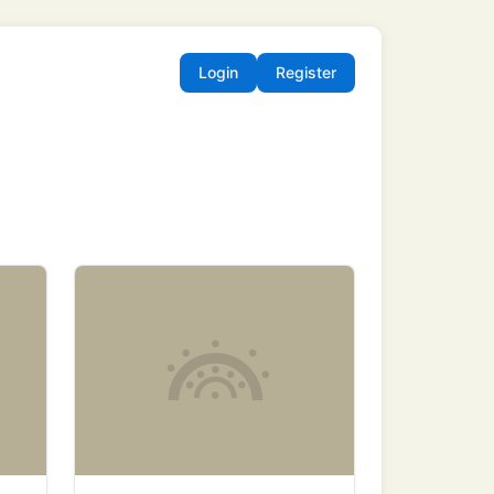
Login
Register