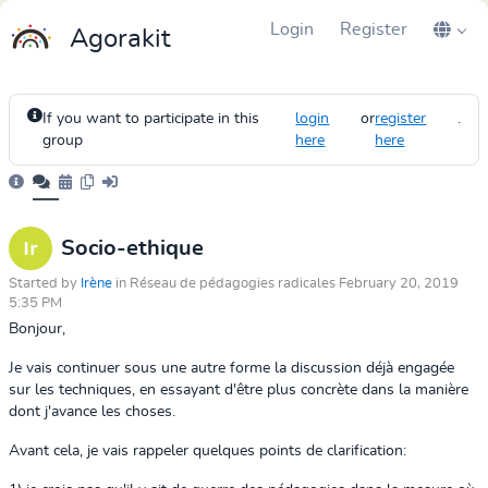
Login
Register
Agorakit
If you want to participate in this
login
or
register
.
group
here
here
Socio-ethique
Started by
Irène
in Réseau de pédagogies radicales February 20, 2019
5:35 PM
Bonjour,
Je vais continuer sous une autre forme la discussion déjà engagée
sur les techniques, en essayant d'être plus concrète dans la manière
dont j'avance les choses.
Avant cela, je vais rappeler quelques points de clarification: