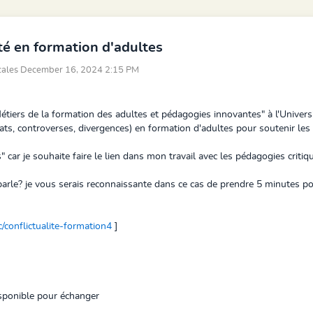
lité en formation d'adultes
icales December 16, 2024 2:15 PM
étiers de la formation des adultes et pédagogies innovantes" à l'Universi
débats, controverses, divergences) en formation d'adultes pour soutenir le
es" car je souhaite faire le lien dans mon travail avec les pédagogies criti
parle? je vous serais reconnaissante dans ce cas de prendre 5 minutes po
cc/conflictualite-formation4
]
isponible pour échanger